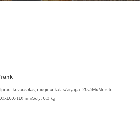
Crank
ljárás: kovácsolás, megmunkálás
Anyaga: 20CrMo
Mérete:
00x100x110 mm
Súly: 0,8 kg