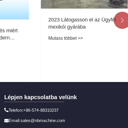
2023 Látogasson el az Ügyfél

mexikói gyárába
és miért
odern
Mutass többet >>
tésben?
Lépjen kapcsolatba velünk
Telefon:+86-574-88310237
Email:sales@nbmachine.com