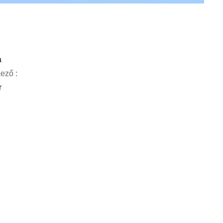
:
a
ező :
r