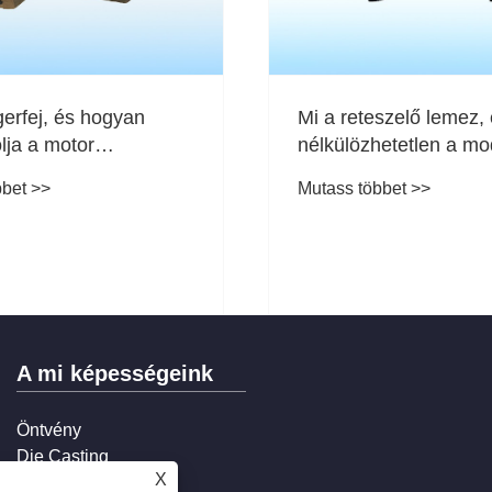
erfej, és hogyan
Mi a reteszelő lemez, 
lja a motor
nélkülözhetetlen a m
ényét, tartósságát és
ortopédiai törésrögzí
bbet >>
Mutass többet >>
ságát
A mi képességeink
Öntvény
Die Casting
X
Bélyegzés