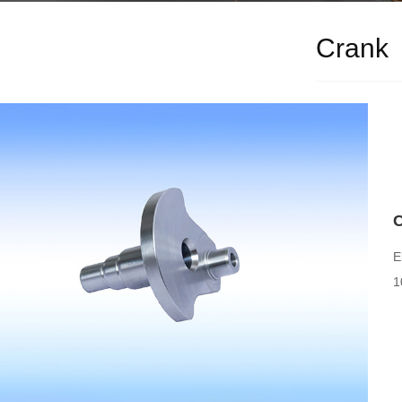
Crank
E
1