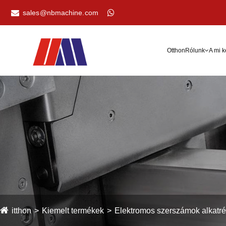
sales@nbmachine.com
Otthon
Rólunk
A mi 
itthon
Kiemelt termékek
Elektromos szerszámok alkatré