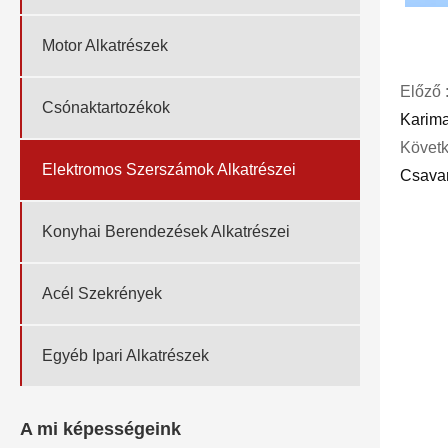
Motor Alkatrészek
Előző 
Csónaktartozékok
Karim
Követk
Elektromos Szerszámok Alkatrészei
Csava
Konyhai Berendezések Alkatrészei
Acél Szekrények
Egyéb Ipari Alkatrészek
A mi képességeink