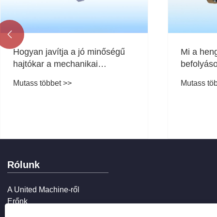

Hogyan javítja a jó minőségű
Mi a heng
hajtókar a mechanikai
befolyáso
teljesítményt és a gyártási
teljesítm
Mutass többet >>
Mutass tö
hatékonyságot?
hatékony
Rólunk
A United Machine-ről
Erőnk
Szolgáltatásaink