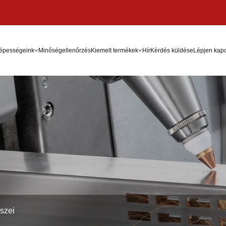
képességeink
Minőségellenőrzés
Kiemelt termékek
Hír
Kérdés küldése
Lépjen kapc
szei