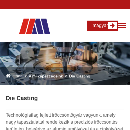
magyar
itthon
A mi képességeink
Die Casting
Die Casting
Technológiailag fejlett fröccsöntőgyár vagyunk, amely
nagy tapasztalattal rendelkezik a precíziós fröccsöntés
területén, beleértve az alumíniumötvözet és a cinkötvözet