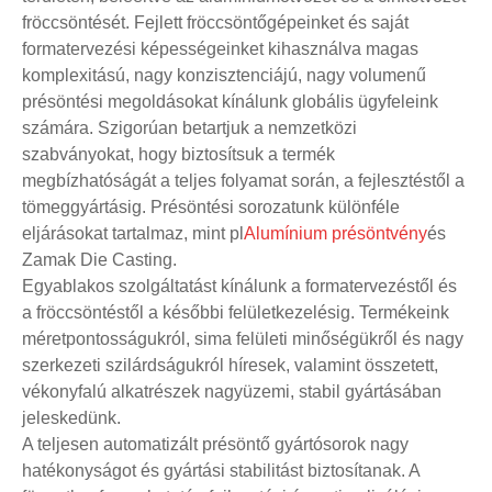
fröccsöntését. Fejlett fröccsöntőgépeinket és saját
formatervezési képességeinket kihasználva magas
komplexitású, nagy konzisztenciájú, nagy volumenű
présöntési megoldásokat kínálunk globális ügyfeleink
számára. Szigorúan betartjuk a nemzetközi
szabványokat, hogy biztosítsuk a termék
megbízhatóságát a teljes folyamat során, a fejlesztéstől a
tömeggyártásig. Présöntési sorozatunk különféle
eljárásokat tartalmaz, mint pl
Alumínium présöntvény
és
Zamak Die Casting.
Egyablakos szolgáltatást kínálunk a formatervezéstől és
a fröccsöntéstől a későbbi felületkezelésig. Termékeink
méretpontosságukról, sima felületi minőségükről és nagy
szerkezeti szilárdságukról híresek, valamint összetett,
vékonyfalú alkatrészek nagyüzemi, stabil gyártásában
jeleskedünk.
A teljesen automatizált présöntő gyártósorok nagy
hatékonyságot és gyártási stabilitást biztosítanak. A