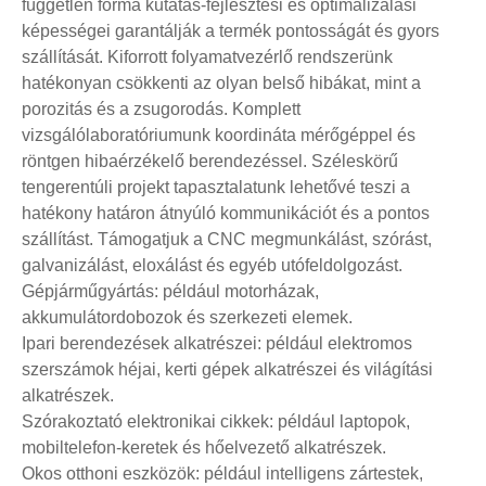
független forma kutatás-fejlesztési és optimalizálási
képességei garantálják a termék pontosságát és gyors
szállítását. Kiforrott folyamatvezérlő rendszerünk
hatékonyan csökkenti az olyan belső hibákat, mint a
porozitás és a zsugorodás. Komplett
vizsgálólaboratóriumunk koordináta mérőgéppel és
röntgen hibaérzékelő berendezéssel. Széleskörű
tengerentúli projekt tapasztalatunk lehetővé teszi a
hatékony határon átnyúló kommunikációt és a pontos
szállítást. Támogatjuk a CNC megmunkálást, szórást,
galvanizálást, eloxálást és egyéb utófeldolgozást.
Gépjárműgyártás: például motorházak,
akkumulátordobozok és szerkezeti elemek.
Ipari berendezések alkatrészei: például elektromos
szerszámok héjai, kerti gépek alkatrészei és világítási
alkatrészek.
Szórakoztató elektronikai cikkek: például laptopok,
mobiltelefon-keretek és hőelvezető alkatrészek.
Okos otthoni eszközök: például intelligens zártestek,